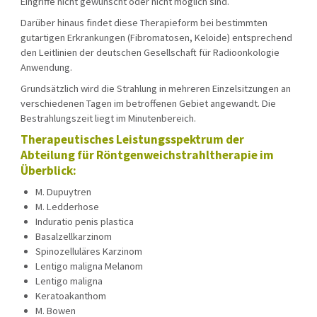
Eingriffe nicht gewünscht oder nicht möglich sind.
Darüber hinaus findet diese Therapieform bei bestimmten
gutartigen Erkrankungen (Fibromatosen, Keloide) entsprechend
den Leitlinien der deutschen Gesellschaft für Radioonkologie
Anwendung.
Grundsätzlich wird die Strahlung in mehreren Einzelsitzungen an
verschiedenen Tagen im betroffenen Gebiet angewandt. Die
Bestrahlungszeit liegt im Minutenbereich.
Therapeutisches Leistungsspektrum der
Abteilung für Röntgenweichstrahltherapie im
Überblick:
M. Dupuytren
M. Ledderhose
Induratio penis plastica
Basalzellkarzinom
Spinozelluläres Karzinom
Lentigo maligna Melanom
Lentigo maligna
Keratoakanthom
M. Bowen